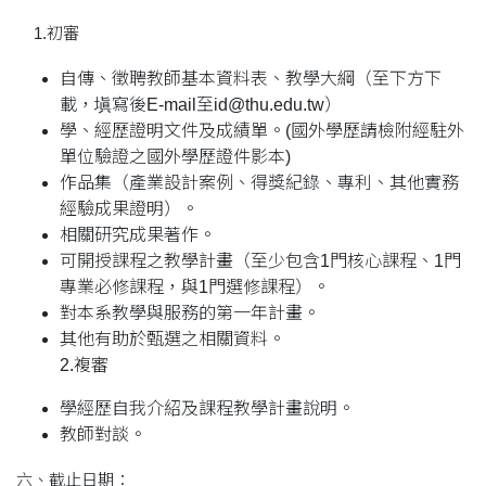
1.初審
自傳、徵聘教師基本資料表、教學大綱（至下方下
載，塡寫後E-mail至id@thu.edu.tw）
學、經歷證明文件及成績單。(國外學歷請檢附經駐外
單位驗證之國外學歷證件影本)
作品集（產業設計案例、得獎紀錄、專利、其他實務
經驗成果證明）。
相關研究成果著作。
可開授課程之教學計畫（至少包含1門核心課程、1門
專業必修課程，與1門選修課程）。
對本系教學與服務的第一年計畫。
其他有助於甄選之相關資料。
2.複審
學經歷自我介紹及課程教學計畫說明。
教師對談。
六、截止日期：