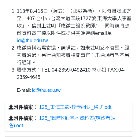
113年8月16日（週五）（郵戳為憑），限時掛號郵寄
至「407 台中市台灣大道四段1727號 東海大學人事室
收」。信封上註明『應徵工設系教師』。同時請將應
徵資料電子檔以附件或提供雲端連結email至
id@thu.edu.tw
應徵資料若需寄還，請備註，如未註明恕不寄還。經
初審通過，另行通知複審相關事宜；未通過者恕不另
行通知。
聯絡方式：TEL:04-2359-0492#10 林小姐 FAX:04-
2359-4645
E-mail:
id@thu.edu.tw
附件檔案
：
125_東海工設-教學綱要_格式.odt
附件檔案
：
125_徵聘教師基本資料表(應徵者姓
名).odt