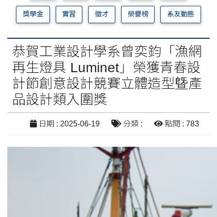
獎學金
實習
徵才
榮譽榜
系友動態
恭賀工業設計學系曾奕鈞「漁網
再生燈具 Luminet」榮獲青春設
計節創意設計競賽立體造型曁產
品設計類入圍獎
日期 : 2025-06-19
分類 :
點閱 : 783