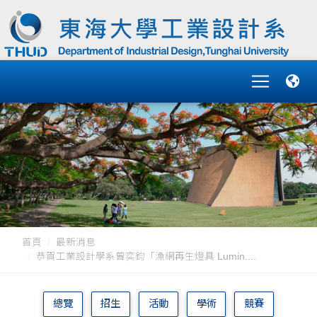
首頁
最新消息
恭賀工業設計學系曾奕鈞「漁網再生燈具 Lumin....
總覽
招生
活動
學術
競賽