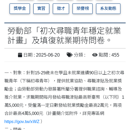
獎學金
實習
徵才
榮譽榜
系友動態
勞動部「初次尋職青年穩定就業
計畫」及填復就業期待問卷。
日期 : 2025-06-20
分類 :
點閱 : 455
一、對象：針對15-29歲未在學且未就業連續90日以上之初次尋
職青年（下稱初尋青年），提供就業協助、尋職津貼及就業獎
勵金；由勞動部勞動力發展署所屬分署提供職業諮詢、輔導及
推介就業，求職期間每月發給尋職津貼最高新臺幣（以下同）1
萬5,000元，受僱滿一定日數發給就業獎勵金最高2萬元，兩項
合計最高4萬5,000元（計畫簡介如附件，詳見專區網
https://gov.tw/xWZ
）
二、問卷：