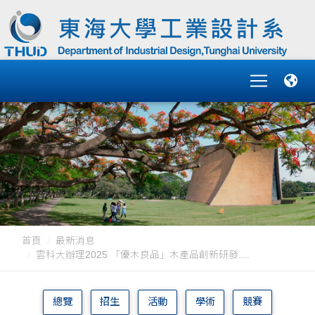
首頁
最新消息
雲科大辦理2025 「優木良品」木產品創新研發....
總覽
招生
活動
學術
競賽