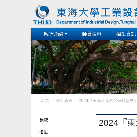
系所介紹
師資陣容
招生資訊
首頁
最新消息
2024『東海大學SDGs創藝
總覽
2024『
招生