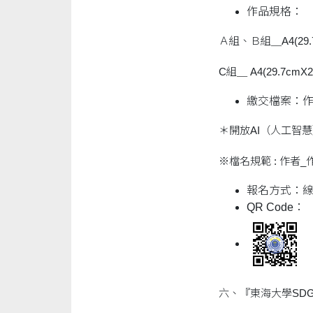
作品規格：
Ａ組、Ｂ組＿A4(29.7
C組＿ A4(29.7cmX2
繳交檔案：作
＊開放AI（人工智
※檔名規範 : 作者_
報名方式：
QR Code：
六、『東海大學SD