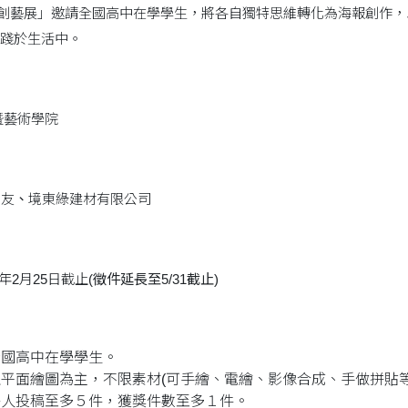
s創藝展」邀請全國高中在學學生，將各自獨特思維轉化為海報創作，
踐於生活中。
暨藝術學院
系友
、
境東綠建材有限公司
年2月25日截止
(徵件延長至5/31截止)
全國高中在學學生。
平面繪圖為主，不限素材(可手繪、電繪、影像合成、手做拼貼等
每人投稿至多５件，獲獎件數至多１件。