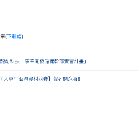
章(
下載處
)
end 龍創科技「事業開發儲備幹部實習計畫」
屆大專生洄游農村競賽】報名開跑囉‼️