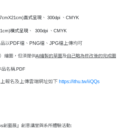
cmX21cm)
直式呈現
、 300dpi 、CMYK
1cm)
橫式呈現
、 300dpi 、CMYK
品以PDF檔、PNG檔、JPG檔上傳均可
慧）繪圖，但須提供
AI繪製的草圖
及
自己略為修改後的完成圖
作品名稱.PDF
線上報名及上傳雲端網址如下
https://ithu.tw/iiQQs
Gs創藝展』創意講堂與系所體驗活動: