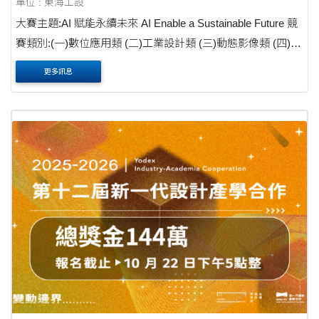
單位 : 東海工設
大賽主題:AI 賦能永續未來 AI Enable a Sustainable Future 競
賽類別:(一)數位應用類 (二)工業設計類 (三)動態影像類 (四)高
中職 AI 應用類 徵件對象凡具備全國大專校院(含碩博士)及高
更多訊息
中高職(含五專一~三年級)之在學學生(....