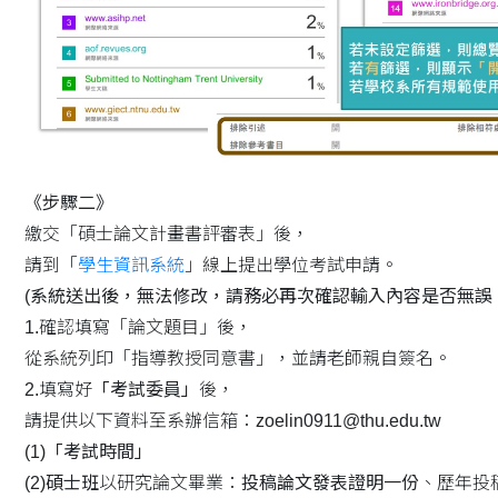
《步驟二》
繳交「碩士論文計畫書評審表」後，
請到「
學生資訊系統
」線上提出學位考試申請。
(系統送出後，無法修改，請務必再次確認輸入內容是否無誤
1.確認填寫「論文題目」後，
從系統列印「指導教授同意書」，並請老師親自簽名。
2.填寫好
「考試委員」
後，
請提供以下資料至系辦信箱：zoelin0911@thu.edu.tw
(1)
「考試時間」
(2)
碩士班
以研究論文畢業：
投稿論文發表證明一份
、歷年投