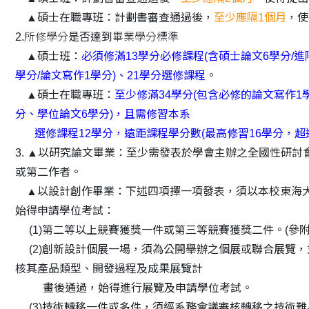
▲碩士在職專班：計劃書審查通過後，
至少應隔1個月
，使
2.所修學分
是否達到
畢業學分標準
▲碩士班：
必須修滿13學分必修課程(含碩士論文6學分/進
學分/論文寫作1學分
)、21學分選修課程
。
▲碩士在職專班：
至少修滿34學分(包含必修的論文寫作1
分、學位論文6學分)，且需修習本系
選修課程12學分，遠距課程學分數(最高修習16學分，超過
3.
▲以研究論文畢業：至少需發表於學會主辦之全國性研討
或第二作者。
▲以設計創作畢業：下述四項擇一項發表，須以本校東海
始得申請學位考試：
(1)第二等以上競賽獲獎一件或第三等競賽獲獎二件。(參附
(2)創新設計個展一場，須為公開舉辦之個展或聯合展覽，
核其產品類型、開發過程及成果展覽計
畫後通過，始得進行展覽及申請學位考試。
(3)技術轉移一件或多件，須經系務會議審核轉移之技術難