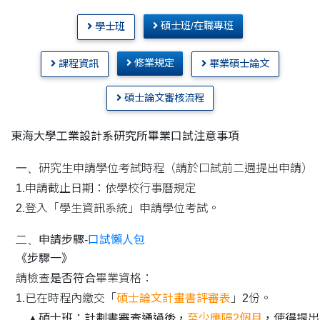
碩士班/在職專班
學士班
修業規定
課程資訊
畢業碩士論文
碩士論文審核流程
東海大學工業設計系研究所畢業口試注意事項
一、
研究生申請學位考試時程（請於口試前二週提出申請）
1.申請截止日期：依學校行事曆規定
2.登入「學生資訊系統」申請學位考試。
二、
申請步驟-
口試懶人包
《步驟一》
請檢查
是否符合
畢業資格：
1.已在時程內繳交「
碩士論文計畫書評審表
」2份。
▲碩士班：計劃書審查通過後，
至少應隔2個月
，使得提出