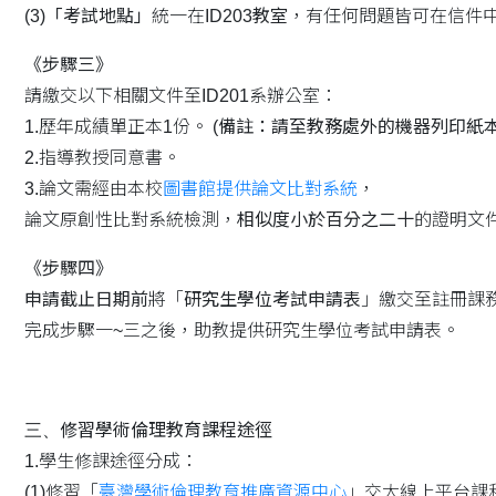
(3)
「考試地點」
統一在
ID203教室
，有任何問題皆可在信件
《步驟三》
請繳交以下相關文件至ID201系辦公室：
1.歷年成績單正本1份。
(備註：請至教務處外的機器列印紙本
2.指導教授同意書。
3.論文需經由本校
圖書館提供論文比對系統
，
論文原創性比對系統檢測，
相似度小於百分之二十
的證明文
《步驟四》
申請截止日期前
將「
研究生學位考試申請表
」繳交至註冊課
完成步驟一~三之後，助教提供研究生學位考試申請表。
三、
修習學術倫理教育課程途徑
1.學生修課途徑分成：
(1)修習「
臺灣學術倫理教育推廣資源中心
」交大線上平台課