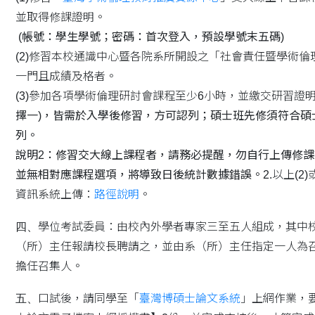
並取得修課證明。
(帳號：學生學號；密碼：首次登入，預設學號末五碼)
(2)修習本校通識中心暨各院系所開設之「社會責任暨學術倫
一門且成績及格者。
(3)參加各項學術倫理研討會課程至少6小時，並繳交研習證
擇一)，皆需於入學後修習，方可認列；碩士班先修須符合碩
列。
說明2：修習交大線上課程者，請務必提醒，勿自行上傳修
並無相對應課程選項，將導致日後統計數據錯誤。
2.以上(2
資訊系統上傳：
路徑說明
。
四、
學位考試委員：由校內外學者專家三至五人組成，其中校
（所）主任報請校長聘請之，並由系（所）主任指定一人為
擔任召集人。
五、
口試後，請同學至「
臺灣博碩士論文系統
」上網作業，