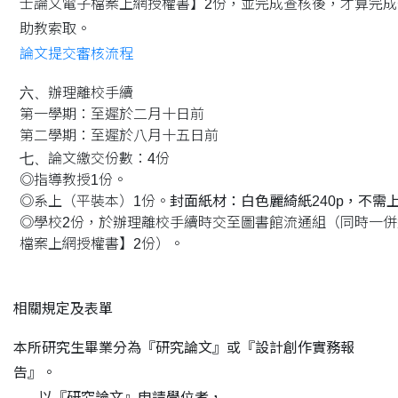
士論文電子檔案上網授權書】2份，並完成查核後，才算完
助教索取。
論文提交審核流程
六、
辦理離校手續
第一學期：至遲於二月十日前
第二學期：至遲於八月十五日前
七、
論文繳交份數：4份
◎指導教授1份。
◎系上（平裝本）1份。
封面紙材：白色麗綺紙240p，不需
◎學校2份，於辦理離校手續時交至圖書館流通組（同時一
檔案上網授權書】2份）。
相關規定及表單
本所研究生畢業分為『研究論文』或『設計創作實務報
告』。
以『研究論文』申請學位者，