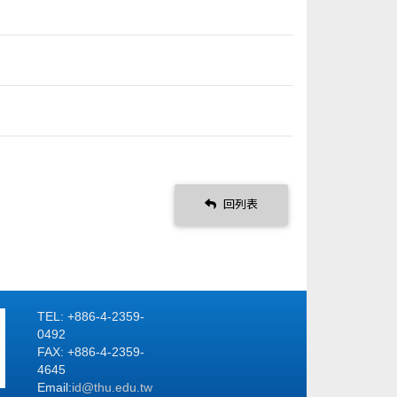
回列表
TEL: +886-4-2359-
0492
FAX: +886-4-2359-
4645
Email:
id
@thu.edu.tw