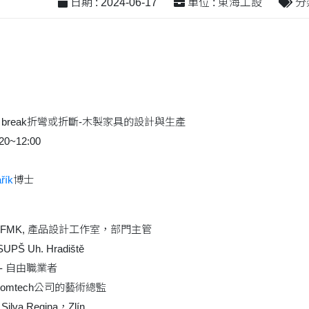
日期 : 2024-06-17
單位 : 東海工設
分類
r to break折彎或折斷-木製家具的設計與生產
0~12:00
řík
博士
Zlíně FMK, 產品設計工作室，部門主管
UPŠ Uh. Hradiště
計師 - 自由職業者
lín的Comtech公司的藝術總監
va Regina，Zlín