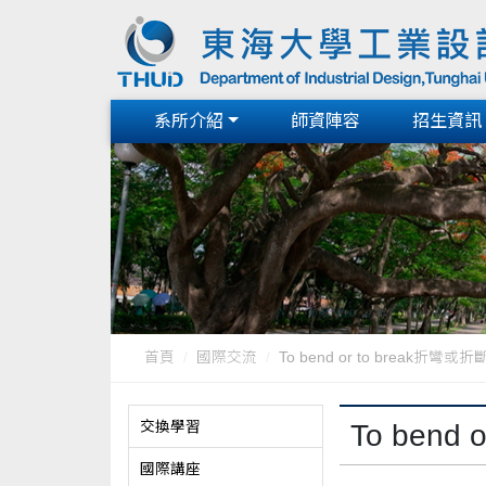
系所介紹
師資陣容
招生資訊
首頁
國際交流
To bend or to break折彎
交換學習
To ben
國際講座