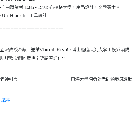
師--自由職業者 1985 - 1991: 布拉格大學，產品設計，文學碩士。
Š v Uh. Hradišti，工業設計
========================
教授牽線，邀請Vladimír Kovařík博士蒞臨東海大學工設系演講
助理教授偕同安排引導講座進行~
黃銘智老師引言 東海大學陳勇廷老師頒發感謝
k博士講座