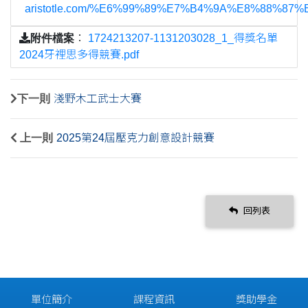
aristotle.com/%E6%99%89%E7%B4%9A%E8%88%
附件檔案
：
1724213207-1131203028_1_得獎名單
2024牙裡思多得競賽.pdf
下一則
淺野木工武士大賽
上一則
2025第24屆壓克力創意設計競賽
回列表
單位簡介
課程資訊
獎助學金