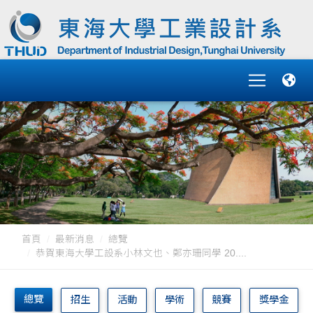
首頁
最新消息
總覽
恭賀東海大學工設系小林文也、鄭亦珊同學 20....
總覽
招生
活動
學術
競賽
獎學金