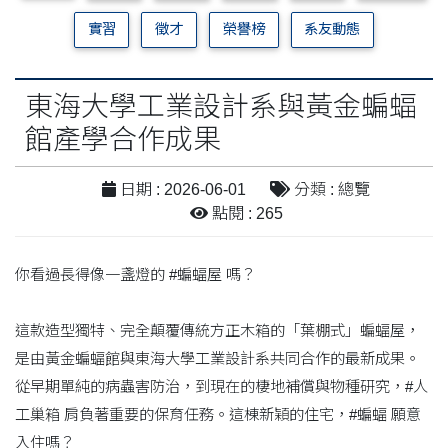
實習
徵才
榮譽榜
系友動態
東海大學工業設計系與黃金蝙蝠
館產學合作成果
日期 : 2026-06-01
分類 : 總覽
點閱 : 265
你看過長得像一盞燈的 #蝙蝠屋 嗎？
這款造型獨特、完全顛覆傳統方正木箱的「葉棚式」蝙蝠屋，
是由黃金蝙蝠館與東海大學工業設計系共同合作的最新成果。
從早期單純的病蟲害防治，到現在的棲地補償與物種研究，#人
工巢箱 肩負著重要的保育任務。這棟新穎的住宅，#蝙蝠 願意
入住嗎？