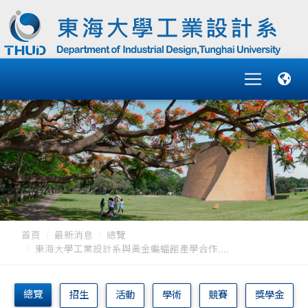
首頁
最新消息
總覽
東海大學工業設計系與黃金蝙蝠館產學合作....
總覽
招生
活動
學術
競賽
獎學金