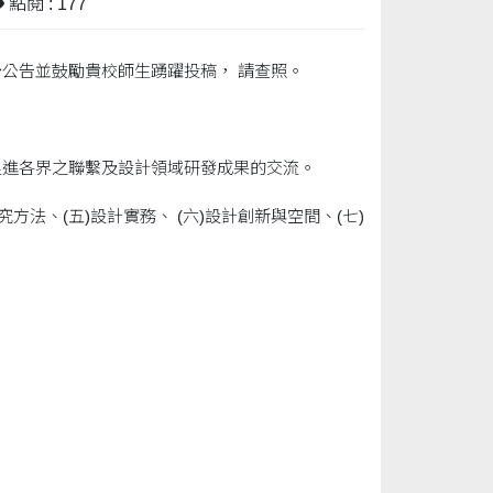
點閱 : 177
公告並鼓勵貴校師生踴躍投稿， 請查照。
促進各界之聯繫及設計領域研發成果的交流。
方法、(五)設計實務、 (六)設計創新與空間、(七)