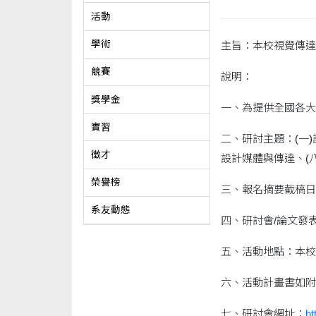
活動
學術
主旨：本校視覺傳達
競賽
說明：
獎學金
一、為提供全國各大
實習
二、研討主題：(一)
徵才
設計媒體與傳達、(
榮譽榜
三、報名摘要截稿日期
系友動態
四、研討會/論文發表/
五、活動地點：本校設計
六、活動計畫書如附
七、研討會網址：
ht