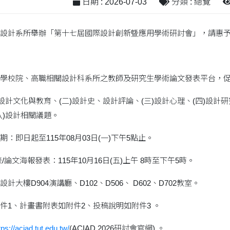
日期 : 2026-07-03
分類 : 總覽
設計系所舉辦「第十七屆國際設計創新曁應用學術研討會」，請惠予
學校院、高職相關設計科系所之教師及研究生學術論文發表平台，
設計文化與教育、(二)設計史、設計評論、(三)設計心理、(四)設計研究
八)設計相關議題。
：即日起至115年08月03日(一)下午5點止。
論文海報發表：115年10月16日(五)上午 8時至下午5時。
大樓D904演講廳、D102、D506、 D602、D702教室。
件1、計畫書附表如附件2、投稿說明如附件3 。
tps://aciad.tut.edu.tw/
(ACIAD 2026研討會官網) 。