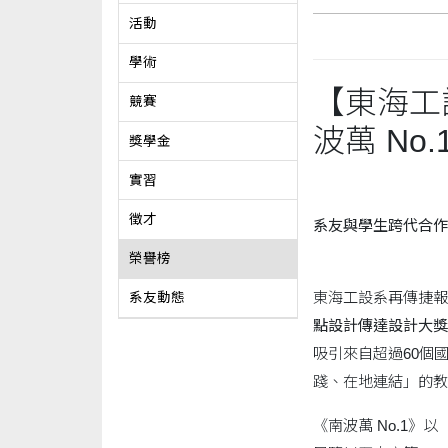
活動
學術
【東海工
競賽
波萬 No.1
獎學金
實習
徵才
系友與學生跨代合作
榮譽榜
東海工設系再傳捷報
系友動態
點設計傳達設計大獎
吸引來自超過60個
踐、在地連結」的教
《南波萬 No.1》以