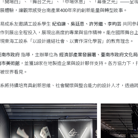
「開場白」、「舞台之光」、「中場休息」、「幕後之光」——呈
展體驗，讓觀眾感受台南產業400年來的創新能量與轉型故事。
謝易成系友邀請工設系學生
紀伯謙、吳廷恩、許芳繼、李昀芸
共同參
作到展出全程投入，展現出高度的專業與協作精神。能在國際舞台
現東海工設系「以設計連結社會、以實作深化學習」的教育理念。
臺南市政府
指導，主辦單位為
經濟部產業發展署、臺南市政府文化局
南市美術館
，並獲18家在地製造企業與設計夥伴支持。各方協力下，
被世界看見。
系將持續培育具創新思維、社會關懷與整合能力的設計人才，透過