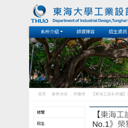
系所介紹
師資陣容
招生資訊
首頁
最新消息
榮譽榜
【東海工設系榮耀】第1
總覽
【東海工
No.1》榮獲 
招生