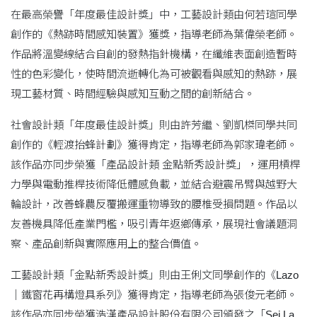
在最高榮譽「年度最佳設計獎」中，工藝設計類由何若瑄同學
創作的《熱跡時間感知裝置》獲獎，指導老師為葉偉榮老師。
作品將溫變線結合自創的發熱指針機構，在纖維表面創造暫時
性的色彩變化，使時間流逝轉化為可被觀看與感知的熱跡，展
現工藝材質、時間經驗與感知互動之間的創新結合。
社會設計類「年度最佳設計獎」則由許芳繼、劉凱榤同學共同
創作的《輕渡抬蜂計劃》獲得肯定，指導老師為郭家瑋老師。
該作品亦同步榮獲「產品設計類 金點新秀設計獎」，運用槓桿
力學與電動推桿技術降低體感負載，並結合避震吊臂與越野大
輪設計，改善蜂農反覆搬運重物導致的腰椎受損問題。作品以
友善機具降低產業門檻，吸引青年返鄉傳承，展現社會議題洞
察、產品創新與實際應用上的整合價值。
工藝設計類「金點新秀設計獎」則由王俐文同學創作的《Lazo
｜鐵窗花再構燈具系列》獲得肯定，指導老師為張俊元老師。
該作品亦同步榮獲浩漢產品設計股份有限公司頒發之「Sei La