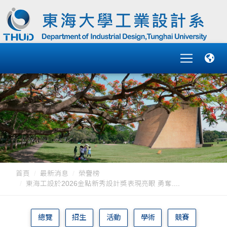
首頁
最新消息
榮譽榜
東海工設於2026金點新秀設計獎表現亮眼 勇奪....
總覽
招生
活動
學術
競賽