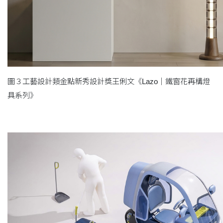
圖３工藝設計類金點新秀設計獎王俐文《Lazo｜鐵窗花再構燈
具系列》