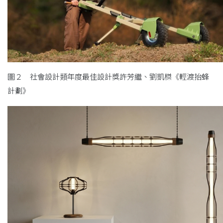
圖２ 社會設計類年度最佳設計獎許芳繼、劉凱榤《輕渡抬蜂
計劃》