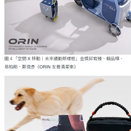
圖４「空間 X 移動｜未來通勤新樣態」金獎邱宥臻、賴品樺、
易柏勛、鄭俊彥《ORIN 友善清潔車》