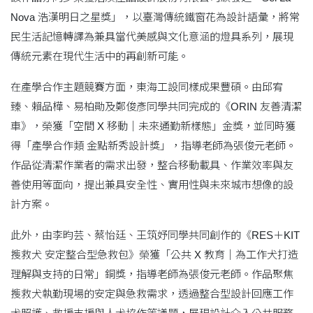
Nova 浩漢明日之星獎」，以臺灣傳統鐵窗花為設計語彙，將常
民生活記憶轉譯為兼具當代美感與文化意涵的燈具系列，展現
傳統元素在現代生活中的再創新可能。
在產學合作主題競賽方面，東海工設同樣成果豐碩。由邱宥
臻、賴品樺、易柏勛及鄭俊彥同學共同完成的《ORIN 友善清潔
車》，榮獲「空間 X 移動｜未來通勤新樣態」金獎，並同時獲
得「產學合作類 金點新秀設計獎」，指導老師為張俊元老師。
作品從清潔作業者的需求出發，整合移動載具、作業效率與友
善使用等面向，提出兼具安全性、實用性與未來城市想像的設
計方案。
此外，由李昀芸、蔡怡廷、王筑妤同學共同創作的《RES＋KIT
搜救犬 安定整合型急救包》榮獲「公共 X 教育｜為工作犬打造
理解與支持的日常」銅獎，指導老師為張俊元老師。作品聚焦
搜救犬執勤現場的安定與急救需求，透過整合型設計回應工作