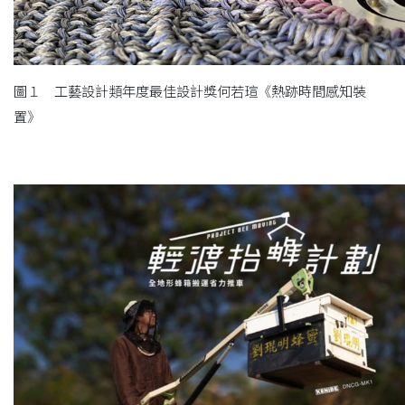
圖１ 工藝設計類年度最佳設計獎何若瑄《熱跡時間感知裝
置》