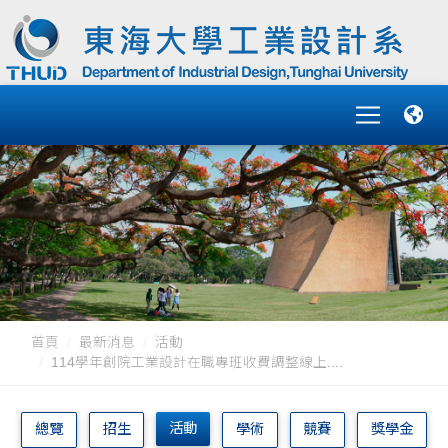
首頁
最新消息
活動
114學年創院工業設計在職專班收費調整線上....
活動
總覽
招生
學術
競賽
獎學金