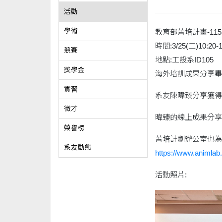
活動
學術
教育部菁培計畫-11
時間:3/25(二)10:20-1
競賽
地點:工設系ID105
獎學金
海外培訓成果分享畢
實習
系友陳暐臻分享獲得
徵才
暐臻的線上成果分享
榮譽榜
菁培計劃辦公室也為
系友動態
https://www.animlab
活動照片: