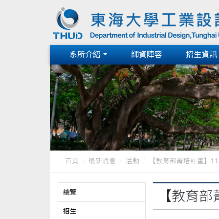
系所介紹
師資陣容
招生資訊
首頁
最新消息
活動
【教育部菁培計畫】115
總覽
【教育部
招生