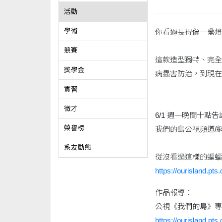
活動
學術
你看過長得像一盞燈的
競賽
這款造型獨特、完全
獎學金
病蟲害防治，到現在
實習
徵才
6/1 週一晚間十點告
榮譽榜
我們的島公視頻道/
系友動態
從沒看過這樣的蝙蝠
https://ourisland.pts
作品報導：
公視《我們的島》專
https://ourisland.pts