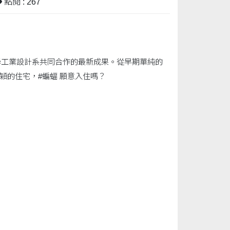
點閱 : 267
學工業設計系共同合作的最新成果。從早期單純的
穎的住宅，#蝙蝠 願意入住嗎？