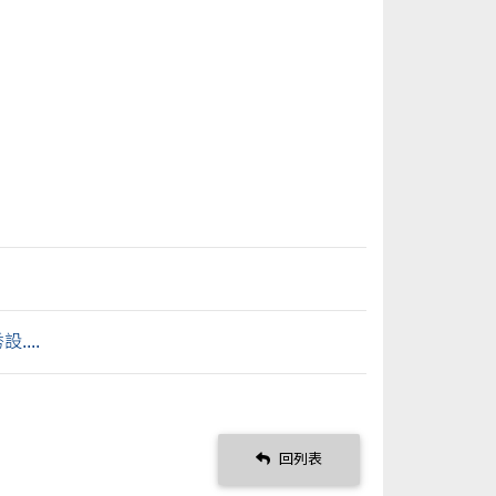
...
回列表