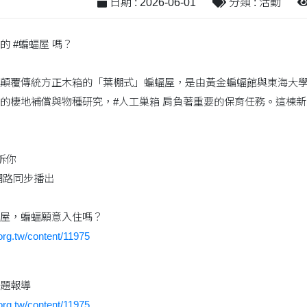
日期 : 2026-06-01
分類 : 活動
 #蝙蝠屋 嗎？
顛覆傳統方正木箱的「葉棚式」蝙蝠屋，是由黃金蝙蝠館與東海大
的棲地補償與物種研究，#人工巢箱 肩負著重要的保育任務。這棟新
訴你
網路同步播出
屋，蝙蝠願意入住嗎？
.org.tw/content/11975
題報導
.org.tw/content/11975