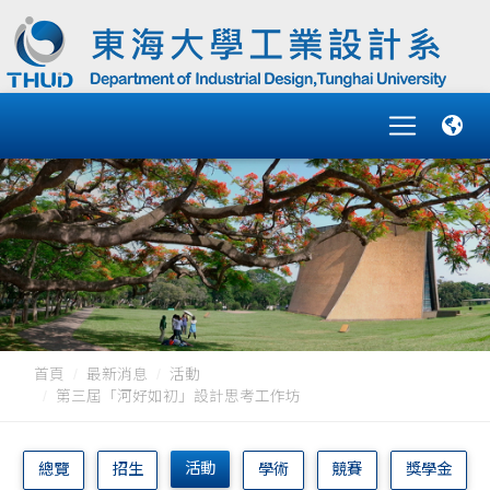
首頁
最新消息
活動
第三屆「河好如初」設計思考工作坊
活動
總覽
招生
學術
競賽
獎學金