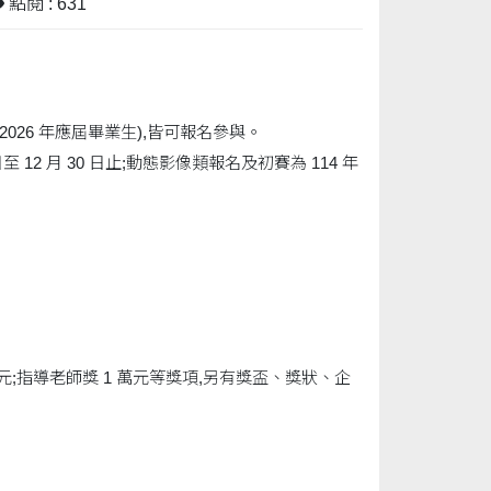
點閱 : 631
026 年應屆畢業生),皆可報名參與。
 12 月 30 日止;動態影像類報名及初賽為 114 年
 萬元;指導老師獎 1 萬元等獎項,另有獎盃、獎狀、企