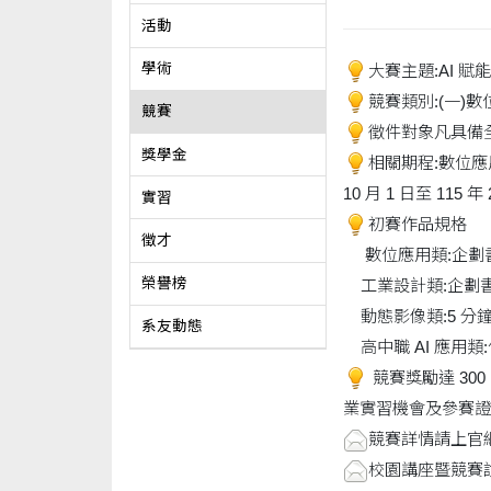
活動
學術
大賽主題:AI 賦能永續未
競賽類別:(一)數
競賽
徵件對象凡具備全
獎學金
相關期程:數位應用
10 月 1 日至 115 
實習
初賽作品規格
徵才
數位應用類:企劃書、
榮譽榜
工業設計類:企劃書、
動態影像類:5 分鐘
系友動態
高中職 AI 應用類
競賽獎勵達 300
業實習機會及參賽證
競賽詳情請上官網 aw
校園講座暨競賽說明