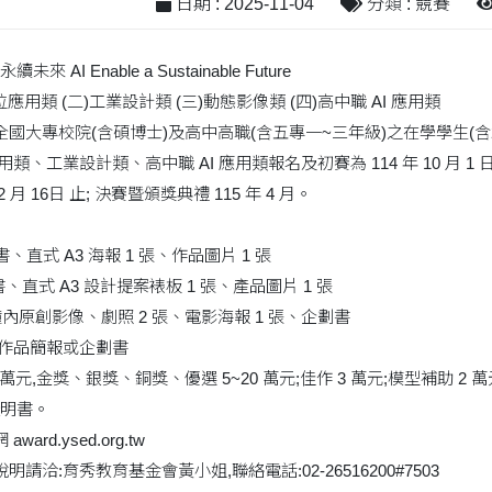
日期 : 2025-11-04
分類 : 競賽
來 AI Enable a Sustainable Future
位應用類 (二)工業設計類 (三)動態影像類 (四)高中職 AI 應用類
國大專校院(含碩博士)及高中高職(含五專一~三年級)之在學學生(含2
類、工業設計類、高中職 AI 應用類報名及初賽為 114 年 10 月 1 日至
年 2 月 16日 止; 決賽暨頒獎典禮 115 年 4 月。
直式 A3 海報 1 張、作品圖片 1 張
直式 A3 設計提案裱板 1 張、產品圖片 1 張
內原創影像、劇照 2 張、電影海報 1 張、企劃書
:作品簡報或企劃書
 萬元,金獎、銀獎、銅獎、優選 5~20 萬元;佳作 3 萬元;模型補助 2
明書。
ard.ysed.org.tw
請洽:育秀教育基金會黃小姐,聯絡電話:02-26516200#7503