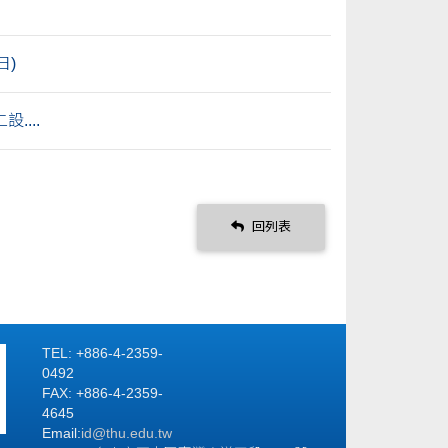
日)
...
回列表
TEL: +886-4-2359-
0492
FAX: +886-4-2359-
4645
Email:
id
@thu.edu.tw