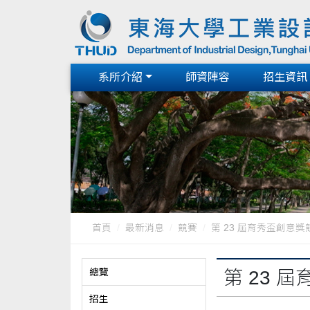
系所介紹
師資陣容
招生資訊
首頁
最新消息
競賽
第 23 屆育秀盃創意獎
總覽
第 23 
招生