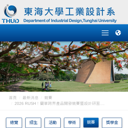
首頁
最新消息
競賽
2026 RUSH！藺草跨界產品開發競賽暨設計研習....
競賽
總覽
招生
活動
學術
獎學金