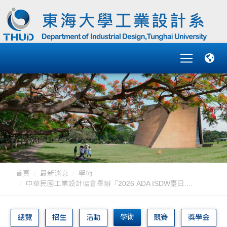
首頁
最新消息
學術
中華民國工業設計協會舉辦「2026 ADA ISDW臺日....
學術
總覽
招生
活動
競賽
獎學金