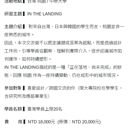
活動地點
▍台灣 桃園 / 中原大學
研習主題 ▍
IN THE LANDING
主題介紹
▍ 對來自台灣、日本與韓國的學生而言，桃園並非一
座熟悉的城市。
因此，本次交流營不以既定議題或答案為起點，而是透過設計
工作坊，引導學員從觀察、理解到實際介入，逐步認識城市如
何運作、如何持續塑形。
IN THE LANDING描述的是一種「正在落地、尚未完成」的狀
態，回應 桃園 作為一座持續變動、仍在成形中的城市現況。
參加對象
▍喜愛設計／跨國交流的你（限大專院校在學學生，
含研究所及應屆畢業生）
學員名額
▍臺灣學員上限20名
費 用
▍NTD 18,000元 (原價：NTD 20,000元)