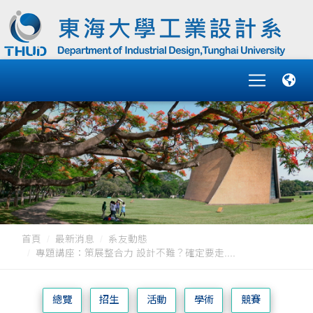
首頁
最新消息
系友動態
專題講座：策展整合力 設計不難？確定要走....
總覽
招生
活動
學術
競賽