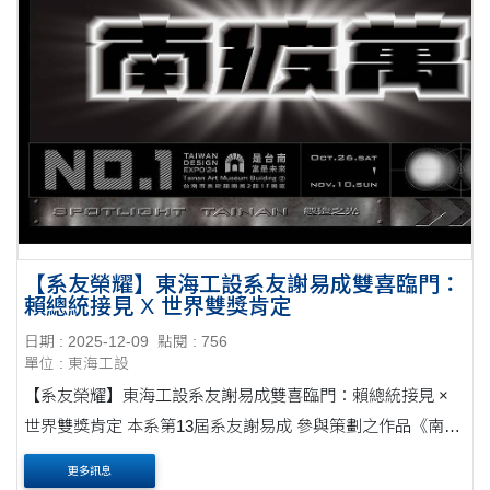
【系友榮耀】東海工設系友謝易成雙喜臨門：
賴總統接見 X 世界雙獎肯定
日期 : 2025-12-09
點閱 : 756
單位 : 東海工設
【系友榮耀】東海工設系友謝易成雙喜臨門：賴總統接見 ×
世界雙獎肯定 本系第13屆系友謝易成 參與策劃之作品《南波
萬 No.1》，於 2024 台灣設計展「是台南，當是未來」中正
更多訊息
式展出，表現卓越，獲得國內外高度肯定，....