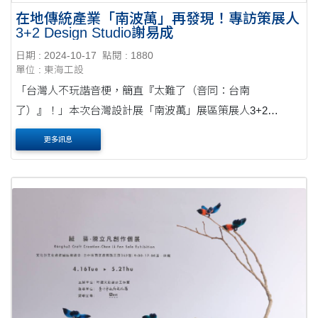
在地傳統產業「南波萬」再發現！專訪策展人
3+2 Design Studio謝易成
日期 : 2024-10-17
點閱 : 1880
單位 : 東海工設
「台灣人不玩諧音梗，簡直『太難了（音同：台南
了）』！」本次台灣設計展「南波萬」展區策展人3+2
Design Studio謝易成，聊起展覽命名時不改冷面幽默地這麼
更多訊息
回答。「『南波萬』就是在談台南的傳統產業隱形冠軍。舞
台前，....