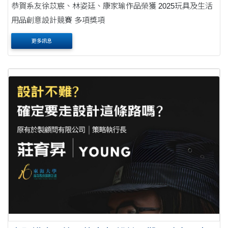
恭賀系友徐苡宸、林姿廷、康家瑜作品榮獲 2025玩具及生活
用品創意設計競賽 多項獎項
更多訊息