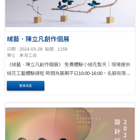
絨藝．陳立凡創作個展
日期 : 2024-03-28
點閱 : 1158
單位 : 東海工設
《絨藝．陳立凡創作個展》 免費體驗小絨花髮夾｜現場提供
絨花工藝體驗課程 時間為展期平日10:00-16:00，名額有限，
機會難得，歡迎預約體驗 報名方式｜FB或IG按讚追蹤後，截
更多訊息
圖以LINE@（帳號@cccdps）預約 ....