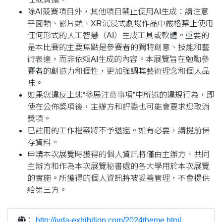
除AI競賽項目外，其他項目禁止使用AI生成：請注意
平面類、影片類、XR沉浸式劇場作品中嚴格禁止使用
任何形式的人工智慧（AI）生成工具或軟體。重要的
是本比賽的主要焦點是參賽者的獨特創意、技能和藝
術表達，而非依賴AI生成的內容。本展覽旨在勉勵參
賽者的創造力和個性，更加強調其藝術理念和個人品
味。
如果您違反上述“參展注意事項”中所述的違規行為，即
使在公佈獎項後，主辦方和評委也可能會要求您取消
獎項。
已註冊的工作檔案將不予退還。如有必要，請提前保
存資料。
申請本次展覽時獲得的個人資訊將僅由主辦方、共同
主辦方和作為本次展覽秘書處的各大學用於本次展覽
的實施。所獲得的個人資訊將被妥善管理，不會提供
給第三方。
：
http://iyda-exhibition.com/2024theme.html