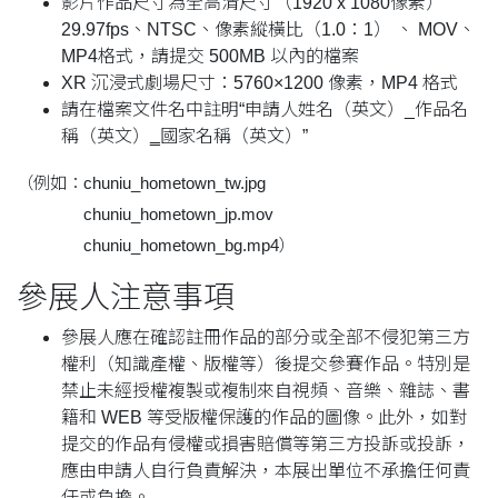
影片作品尺寸為全高清尺寸（1920 x 1080像素）
29.97fps、NTSC、像素縱橫比（1.0：1） 、 MOV、
MP4格式，請提交 500MB 以內的檔案
XR 沉浸式劇場尺寸：5760×1200 像素，MP4 格式
請在檔案文件名中註明“申請人姓名（英文）_作品名
稱（英文）‗國家名稱（英文）”
（例如：chuniu_hometown_tw.jpg
chuniu_hometown_jp.mov
chuniu_hometown_bg.mp4）
參展人注意事項
參展人應在確認註冊作品的部分或全部不侵犯第三方
權利（知識產權、版權等）後提交參賽作品。特別是
禁止未經授權複製或複制來自視頻、音樂、雜誌、書
籍和 WEB 等受版權保護的作品的圖像。此外，如對
提交的作品有侵權或損害賠償等第三方投訴或投訴，
應由申請人自行負責解決，本展出單位不承擔任何責
任或負擔。