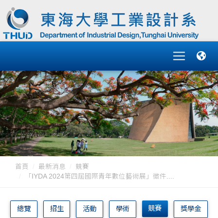
首頁
最新消息
競賽
「IYDA 2024第四屆國際青年數位藝術展」徵件....
競賽
總覽
招生
活動
學術
獎學金