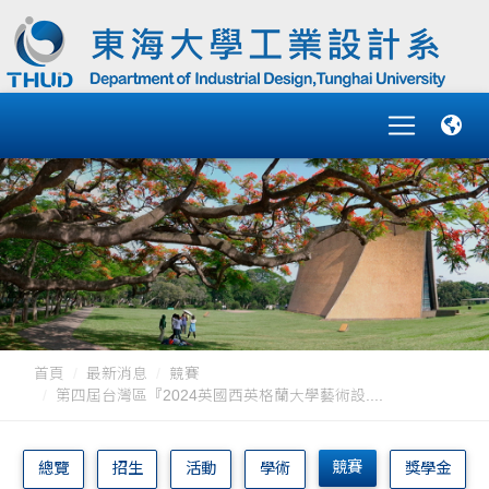
首頁
最新消息
競賽
第四屆台灣區『2024英國西英格蘭大學藝術設....
競賽
總覽
招生
活動
學術
獎學金