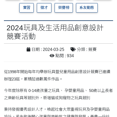
實習
徵才
榮譽榜
系友動態
2024玩具及生活用品創意設計
競賽活動
日期 : 2024-03-25
分類 : 競賽
點閱 : 934
從1998年開始每年均舉辦玩具暨兒童用品創意設計競賽已連續
辦理23屆，累積超過數萬件作品。
今年度除原有 0-14歲孩童之玩具、 孕嬰童用品、 50歲以上長者
之樂齡玩具等類別外，新增貓或狗寵物之玩具類別
秉持發掘優秀設計人才，喚起社會大眾重視玩貝及孕嬰童用品
設計，承先啟後關心孩童與樂齡族之健康與發展，善盡一份社