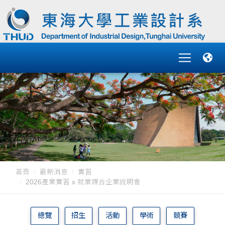
首頁
最新消息
實習
2026產業實習 x 就業媒合企業說明會
總覽
招生
活動
學術
競賽