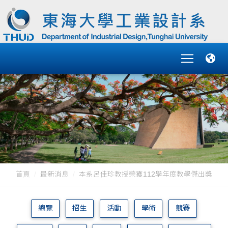
首頁
最新消息
本系呂佳珍教授榮獲112學年度教學傑出獎
總覽
招生
活動
學術
競賽