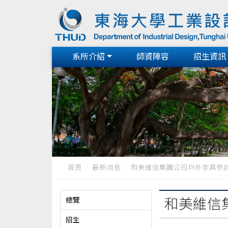
系所介紹
師資陣容
招生資訊
首頁
最新消息
和美維信集團公司戶外家具參訪D
總覽
和美維信
招生