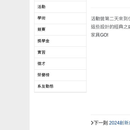
活動
學術
活動營第二天來到
這些設計的經典之
競賽
家具GO!
獎學金
實習
徵才
榮譽榜
系友動態
下一則
2024創