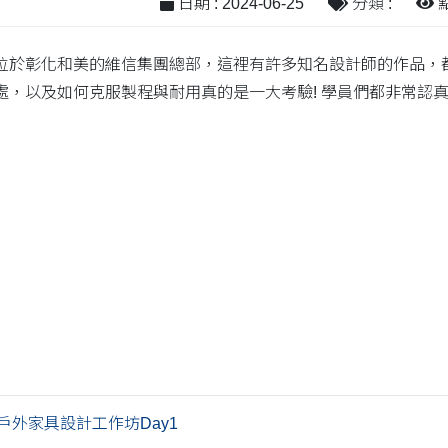
日期 : 2024-06-25
分類 :
點
位於彰化和美的維信集團總部，這裡有許多知名設計師的作品，
處，以及如何克服製程與耐用真的是一大考驗! 學員們都非常認
新戶外家具設計工作坊Day1