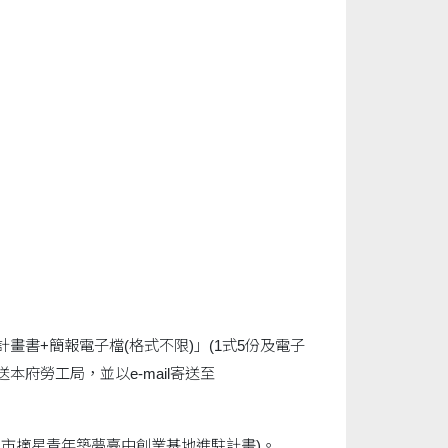
計畫書+簡報電子檔(格式不限)」(1式5份及電子
府勞工局，並以e-mail寄送至
中市摘星青年築夢臺中創業基地進駐計畫)。