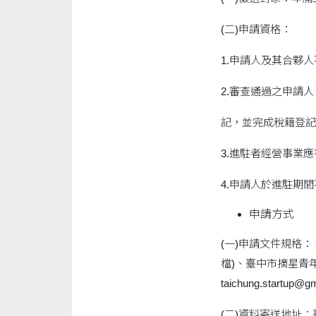
(二)申請資格：
1.申請人及其合夥
2.審查通過之申請
記，並完成稅籍登記
3.進駐者經營事業
4.申請人於進駐期
申請方式
(一)申請文件規格
檔)、臺中市摘星青
taichung.star
(二)資料寄送地址