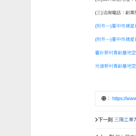
(三)洽詢電話：創業服務平
(附件一)臺中市摘星
(附件一)臺中市摘星
審計新村青創基地空間
光復新村青創基地空間
：
https://ww
下一則
三陽工業