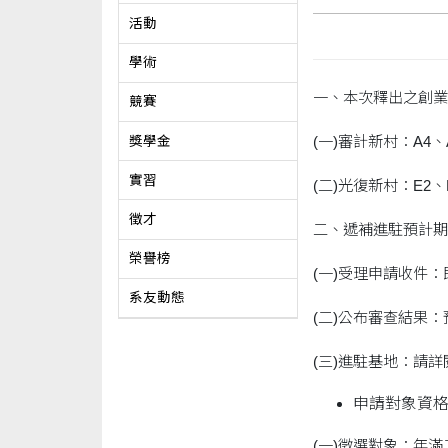
活動
學術
一、本次釋出之創業
競賽
(一)審計新村：A4、A
獎學金
實習
(二)光復新村：E2、F
徵才
二、遞補進駐預計期
榮譽榜
(一)受理申請收件：
系友動態
(二)公布審查結果：
(三)進駐基地：請
申請對象資
(一)徵選對象：年