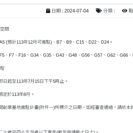
日期 : 2024-07-04
分類 :
點閱
空間
5 (預計113年12月可進駐)、B7、B9、C15、D22、D24。
5、F7、F16、G34、G35、G43、G48、G56、G57、G62、G66、H
程
即日起至113年7月15日下午5時止。
預定於113年8月。
詳閱創業基地進駐計畫(附件一)所標示之日期，如經審查通過，請依
格
滿二十歲且四十五足歲以下青年(截至申請截止日止)。