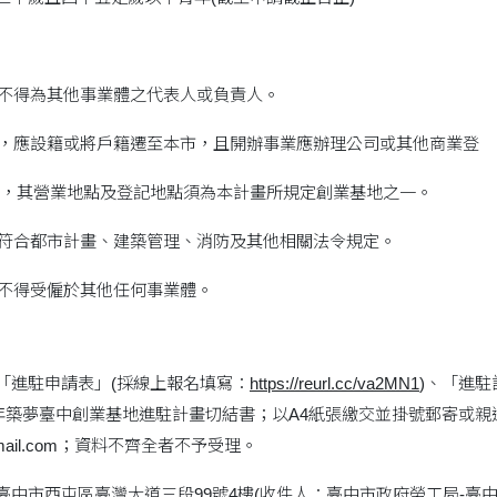
人不得為其他事業體之代表人或負責人。
人，應設籍或將戶籍遷至本市，且開辦事業應辦理公司或其他商業登
，其營業地點及登記地點須為本計畫所規定創業基地之一。
應符合都市計畫、建築管理、消防及其他相關法令規定。
間不得受僱於其他任何事業體。
：「進駐申請表」(採線上報名填寫：
https://reurl.cc/va2MN1
)、「進駐
年築夢臺中創業基地進駐計畫切結書；以A4紙張繳交並掛號郵寄或親送本
tup@gmail.com；資料不齊全者不予受理。
：臺中市西屯區臺灣大道三段99號4樓(收件人：臺中市政府勞工局-臺