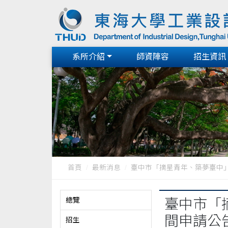
系所介紹
師資陣容
招生資訊
首頁
最新消息
臺中市「摘星青年、築夢臺中」創
總覽
臺中市「
間申請公
招生