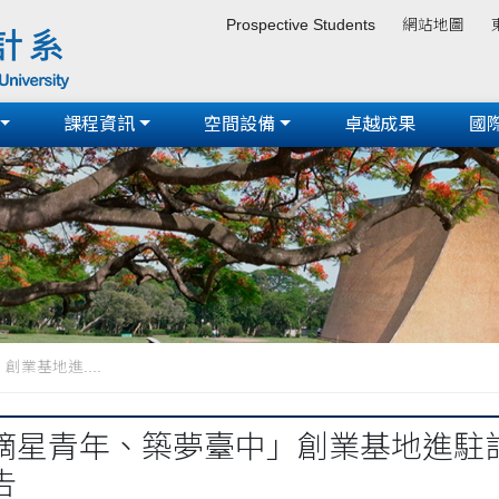
Prospective Students
網站地圖
課程資訊
空間設備
卓越成果
國
業基地進....
摘星青年、築夢臺中」創業基地進駐計畫
告