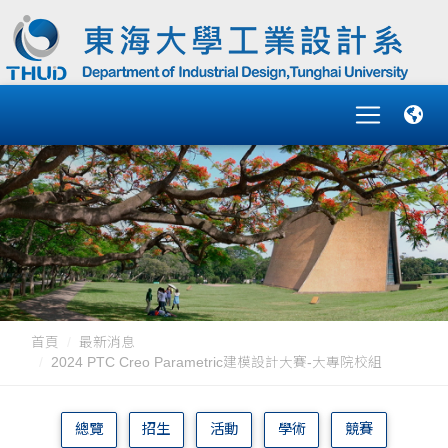
首頁
最新消息
2024 PTC Creo Parametric建模設計大賽-大專院校組
總覽
招生
活動
學術
競賽