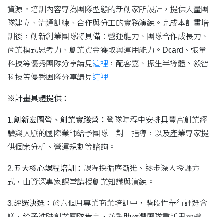
資源。培訓內容專為團隊型態的新創家所設計，提供大量團
隊建立、溝通訓練、合作與分工的實務演練。完成本計畫培
訓後，創新創業團隊將具備：營運能力、團隊合作成長力、
商業模式思考力、創業資金獲取與運用能力。Dcard、張量
科技等優秀團隊分享請見
這裡
，配客嘉、振生半導體、毅智
科技等優秀團隊分享請見
這裡
※計畫具體提供：
1.創新宏圖營、創業實踐營：
營隊時程中安排具豐富創業經
驗與人脈的國際業師給予團隊一對一指導，以及產業專家提
供個案分析、營運規劃等諮詢。
2.五大核心課程培訓：
課程採循序漸進、逐步深入授課方
式，由資深專家課堂講授創業知識與演練。
3.評選決選：
於六個月專業商業培訓中，階段性舉行評選會
議，給予進階創業團隊肯定，並幫助落選團隊重新思索機