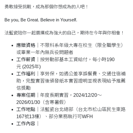
勇敢接受挑戰，成為那個你想成為的人吧！
Be you, Be Great. Believe in Yourself.
法藍瓷陪你一起選擇成為強大的自己，期待在今年與你相會！
應徵資格
｜不限科系年級大專在校生（限全職學生）
或畢業一年內無兵役問題者
工作薪資
｜按勞動部基本工資給付，每小時190
元 (2025年)
工作福利
｜享勞保，如遇公差享誤餐費、交通住宿補
助，完整實習後頒發紙本實習證明並視表現給予推薦
信獎勵
專案任期
｜年度長期實習，2024/12/20～
2026/01/30（含寒暑假）
工作地點
｜法藍瓷台北總部（台北市松山區民生東路
167號13樓）、部分業務執行可WFH
工作內容
｜