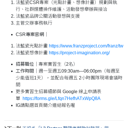
法藍瓷CSR專案（光點計畫、想像計畫）規劃與執
行、社群媒體操作維護、活動發想舉辦與接洽
法藍瓷品牌公關活動發想與支援
主管交辦事務執行
CSR
專案官網
｜
法藍瓷光點計畫
https://www.franzproject.com/franz/tw
法藍瓷想像計畫
https://project-imagination.org/
招募職位
｜專案實習生（2名）
工作時間
｜週一至週五09:30am—06:00pm（每週至
少能值班1天），並配合每週五 2小時團隊現場會議時
間
更多實習生招募細節與 Google 線上申請表
單
https://forms.gle/Lfqn7HefhATxWpQ8A
IG請點選首頁簡介連結報名喔