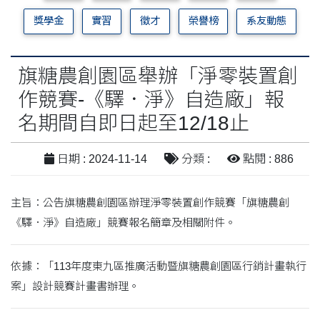
獎學金
實習
徵才
榮譽榜
系友動態
旗糖農創園區舉辦「淨零裝置創
作競賽-《驛．淨》自造廠」報
名期間自即日起至12/18止
日期 : 2024-11-14
分類 :
點閱 : 886
主旨：公告旗糖農創園區辦理淨零裝置創作競賽「旗糖農創
《驛．淨》自造廠」競賽報名簡章及相關附件。
依據：「113年度東九區推廣活動暨旗糖農創園區行銷計畫執行
案」設計競賽計畫書辦理。