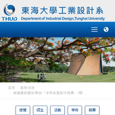
首頁
最新消息
旗糖農創園區舉辦「淨零裝置創作競賽-《驛....
總覽
招生
活動
學術
競賽