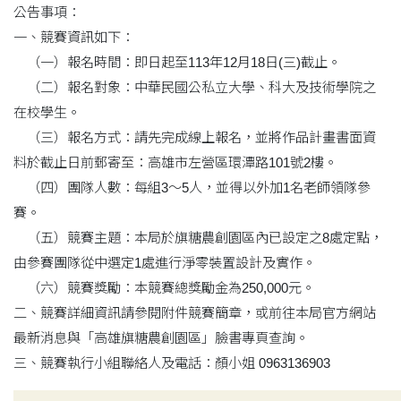
公告事項：
一、競賽資訊如下：
（一）報名時間：即日起至113年12月18日(三)截止。
（二）報名對象：中華民國公私立大學、科大及技術學院之
在校學生。
（三）報名方式：請先完成線上報名，並將作品計畫書面資
料於截止日前郵寄至：高雄市左營區環潭路101號2樓。
（四）團隊人數：每組3～5人，並得以外加1名老師領隊參
賽。
（五）競賽主題：本局於旗糖農創園區內已設定之8處定點，
由參賽團隊從中選定1處進行淨零裝置設計及實作。
（六）競賽獎勵：本競賽總獎勵金為250,000元。
二、競賽詳細資訊請參閱附件競賽簡章，或前往本局官方網站
最新消息與「高雄旗糖農創園區」臉書專頁查詢。
三、競賽執行小組聯絡人及電話：顏小姐 0963136903