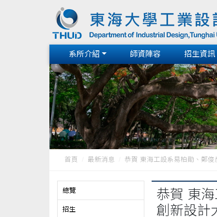
系所介紹
師資陣容
招生資訊
首頁
最新消息
恭賀 東海工設系易柏勛、鄭俊彥、
總覽
恭賀 東
創新設計大
招生