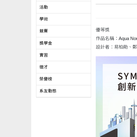
活動
學術
優等獎
競賽
作品名稱：Aqua No
獎學金
設計者：易柏勛、鄭
實習
徵才
榮譽榜
系友動態