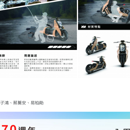
子鴻、蔡蕎安、易柏勛