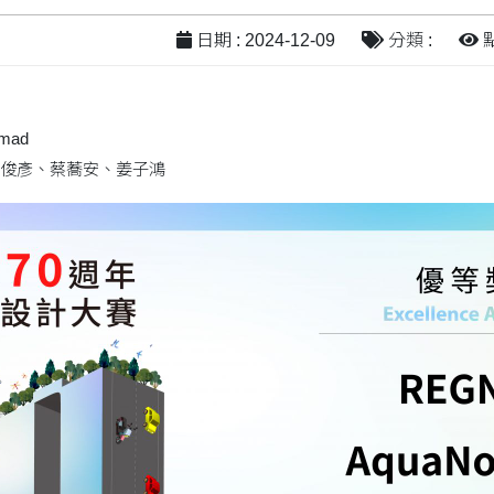
日期 : 2024-12-09
分類 :
點
mad
俊彥、蔡蕎安、姜子鴻