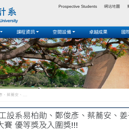
Prospective Students
網站地圖
課程資訊
空間設備
卓越成果
國
蔡蕎安、....
海工設系易柏勛、鄭俊彥、蔡蕎安、姜子
賽 優等獎及入圍獎!!!