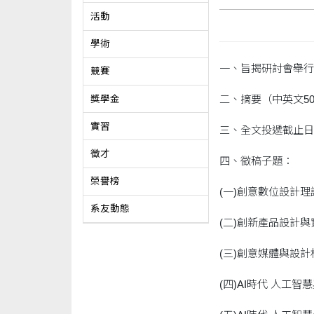
活動
學術
一、旨揭研討會舉行日
競賽
二、摘要（中英文50
獎學金
實習
三、全文投遞截止日期
徵才
四、徵稿子題：
榮譽榜
(一)創意數位設計
系友動態
(二)創新產品設計與
(三)創意媒體與設
(四)AI時代 人工