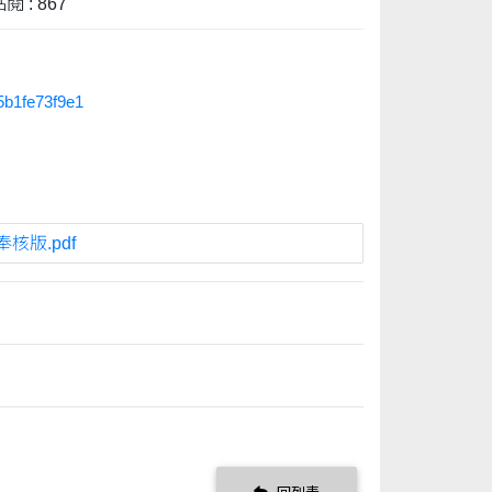
閱 : 867
d5b1fe73f9e1
奉核版.pdf