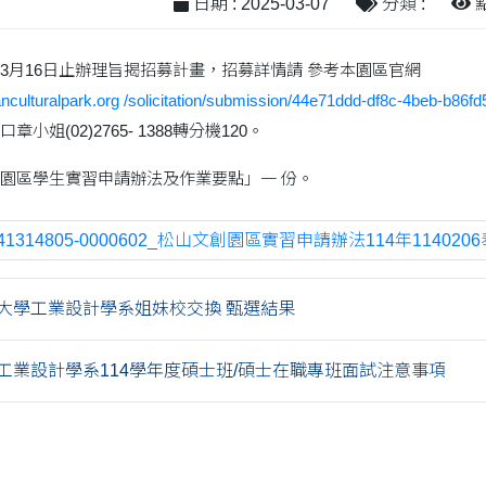
日期 : 2025-03-07
分類 :
點
3月16日止辦理旨揭招募計畫，招募詳情請 參考本園區官網
nculturalpark.org /solicitation/submission/44e71ddd-df8c-4beb-b86f
姐(02)2765- 1388轉分機120。
園區學生實習申請辦法及作業要點」一 份。
741314805-0000602_松山文創園區實習申請辦法114年1140206
海大學工業設計學系姐妹校交換 甄選結果
工業設計學系114學年度碩士班/碩士在職專班面試注意事項