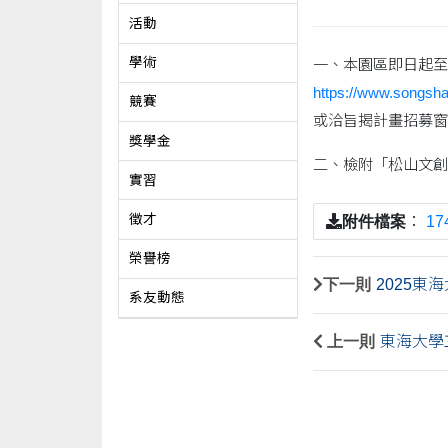
活動
學術
一、本園區即日起至
https://www.songsha
競賽
或洽旨揭計畫招募窗口章小
獎學金
二、檢附「松山文創
實習
徵才
附件檔案
：
1
榮譽榜
下一則
2025東
系友動態
上一則
東海大學