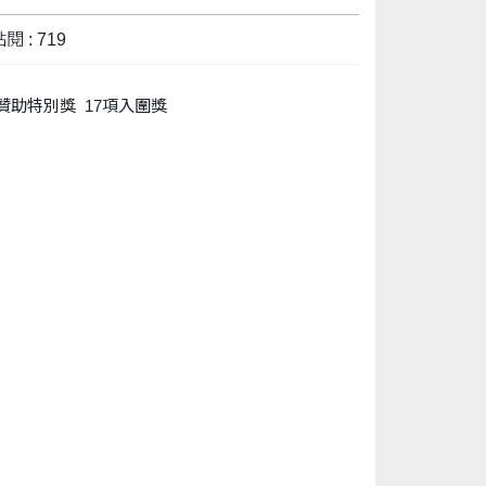
閱 : 719
贊助特別獎 17
項入圍獎