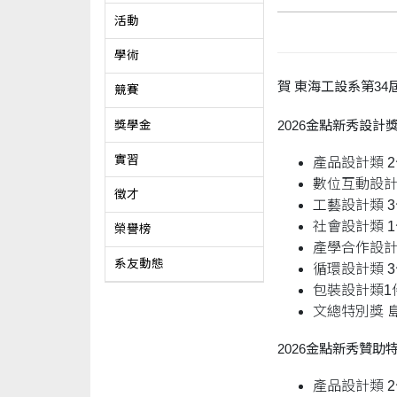
活動
學術
賀 東海工設系第34
競賽
2026
金點新秀設計
獎學金
實習
產品設計類 
數位互動設計
徵才
工藝設計類 
社會設計類 
榮譽榜
產學合作設計
系友動態
循環設計類 
包裝設計類1
文總特別獎 
2026
金點新秀贊助
產品設計類 