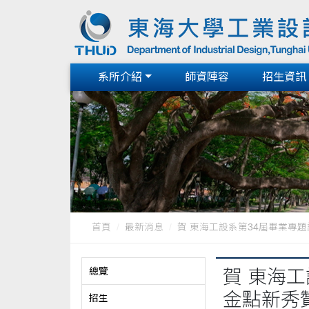
系所介紹
師資陣容
招生資訊
首頁
最新消息
賀 東海工設系第34屆畢業專題設
總覽
賀 東海工
金點新秀
招生