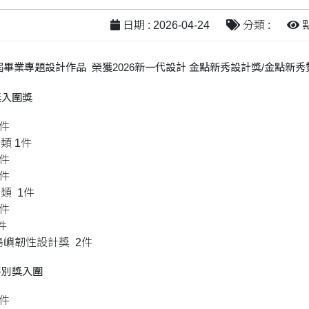
日期 : 2026-04-24
分類 :
點
屆畢業專題設計作品 榮獲2026
新一代設計
金點新秀設計獎/金點新秀
獎入圍獎
2件
類 1件
3件
1件
類 1件
3件
件
島嶼韌性設計獎 2件
特別獎入圍
2件