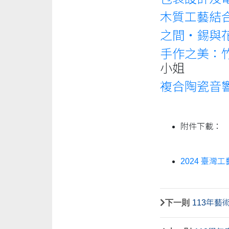
木質工藝結
之間‧錫與
手作之美：
小姐
複合陶瓷音
附件下載：
2024 臺灣
下一則
113年藝