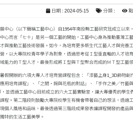
日期 : 2024-05-15
分類 :
點閱
展中心（以下簡稱工藝中心）自1954年南投縣工藝研究班成立以來
中心而言「七十」是另一個工藝的開始，工藝中心身為推動臺灣工
才與推動工藝技術發展。如今，為培育更多新生代工藝人才與完善工
營，以大專院校青年學子為對象，透過思考從Ｉ型垂直軸的人才培
域能力的Ｔ型人才，最後形成將Ｉ型與Ｔ型聚合而成的ＭＴ型工藝
暑假開辦的六項大專人才培育營課程包含：「漆藝上身1_3D飾物
應用培育課程」、「之間‧錫與花瓶的對話」、「手作之美／竹藝
等，並透過工藝中心目前成立的六大工藝實驗室，讓大專優秀的學生
課程。第二階段則鼓勵大專院校學生有機會帶著自己的想法，透過
現個人風格和品味，最後透過第三階段成果發表讓課程開發的產品
獨特的生活工藝美學。