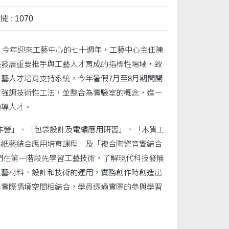
 : 1070
，今年迎來工藝中心的七十週年，工藝中心主任陳
藝發展重要推手與工藝人才育成的指標性場域，致
藝人才培育支持系統，今年暑假7月至8月期間開
育強調技術性工法，並整合為實驗室的概念，進一
領導人才。
創作營」、「包袋設計及電繡應用研習」、「木質工
與紙藝結合應用培育課程」及「複合陶瓷音響結合
們在第一階段先學習工藝技術，了解現代科技發展
工藝材料、設計和技術的運用，實務創作時創造出
與實際情境空間相結合，學員透過實際的參與學習