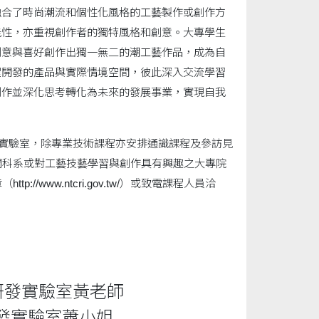
融合了時尚潮流和個性化風格的工藝製作或創作方
能性，亦重視創作者的獨特風格和創意。大專學生
創意與喜好創作出獨一無二的潮工藝作品，成為自
程開發的產品與實際情境空間，彼此深入交流學習
創作並深化思考轉化為未來的發展事業，實現自我
發實驗室，除專業技術課程亦安排通識課程及參訪見
關科系或對工藝技藝學習與創作具有興趣之大專院
www.ntcri.gov.tw/）或致電課程人員洽
漆藝研發實驗室黃老師
纖維研發實驗室蕭小姐