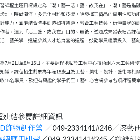
習課程主題目標設定為「潮工藝－活工藝．故我在」，潮工藝是指
設計，時尚潮流，多元化材料和技術，除發揮工藝品的實用性和功
計能力，並能結合時事創造獨特議題，融合工藝技藝，衍伸自我的
作者，達到「活工藝．故我在」目的。最後，透過成果發表結合課
活工藝美學，透過參與人才培育營的過程，鼓勵學員繼續投入工藝
為7月2日至8月16日，主要課程地點於工藝中心技術組六大工藝研
知識。課程招生對象為年滿18歲且為工藝、美術、設計、藝術等相
5名學員，歡迎有興趣的學子們至工藝中心官網參考各項課程簡章（http://
超連結參閱詳細資訊
3D飾物創作營
／049-2334141#246／
電繡應用研習
／049-2334141#245／