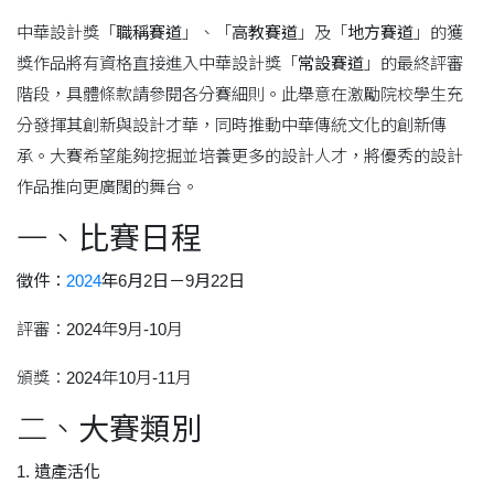
中華設計獎「
職稱賽道
」、「
高教賽道
」及「
地方賽道
」的獲
獎作品將有資格直接進入中華設計獎「
常設賽道
」的最終評審
階段，具體條款請參閱各分賽細則。此舉意在激勵院校學生充
分發揮其創新與設計才華，同時推動中華傳統文化的創新傳
承。大賽希望能夠挖掘並培養更多的設計人才，將優秀的設計
作品推向更廣闊的舞台。
一、
比賽日程
徵件：
2024
年6月2日－9月22日
評審：2024年9月-10月
頒獎：2024年10月-11月
二、
大賽類別
1.
遺產活化