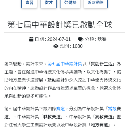
實習
徵才
榮譽榜
系友動態
第七屆中華設計獎已啟動全球
日期 : 2024-07-01
分類 : 競賽
點閱 : 1080
創新驅動，設計未來。
第七屆
中華
設計獎
以「
質創新生活
」為
主題，旨在促進中華傳統文化傳承與創新，以文化為抓手，協
助地方產業快速發展。鼓勵設計師深入挖掘中華優秀傳統文化
的內在精神，透過設計作品傳達追求至善的概念，探索文化傳
承與創新的更多可能性。
第七屆中華設計獎下設四條
賽道
，分別為中華設計獎「
常設
賽
道
」、中華設計獎「
職教賽道
」、中華設計獎「
高教賽道
」暨
浙江省大學生工業設計競賽以及中華設計獎「
地方賽道
」。