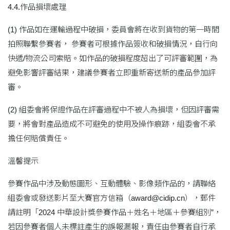
4.4.作品損壞處理
(1) 作品如在運輸過程中破損，委員會將在收到貨物的第一時間
拍照聯繫參賽者， 參賽者可根據作品簽收和破損情況，自行向
快遞/物流公司索賠。如作品的破損程度超出了可評審範圍，為
避免影響評審結果，建議參賽者立即重新寄送新的產品參加評
審。
(2) 組委會將保證作品在評審過程中不被人為損壞，但因評審需
要，將會對產品造成不可避免的使用及操作痕跡，組委會不承
擔任何賠償責任。
溫馨提示
參賽作品中涉及動態圖形、互動體驗、影像類作品的，請聯絡
組委會或發送影片至大賽官方信箱（
award@cidip.cn
），郵件
請註明「2024 中華設計獎參賽作品＋姓名＋地區＋參賽組別”，
若因參賽者個人未標註產生的誤報漏報，責任由參賽者自行承