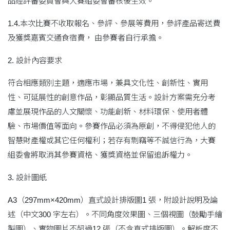
品經評審委員會與大賽組委會審核後生效。
1.4.本次比賽不收取報名、參評、參展等費用，參評產品寄送費
及獲獎嘉賓交通食宿費， 由參賽者自行承擔。
2. 設計內容要求
符合相應類別主題，適應市場，兼具文化性、創新性、實用
性、可延展性的創意作品，彰顯品質生活。設計方案需充分考
慮並展現作品的人文關懷、功能創新、材料環保、使用者體
驗、市場價值等面向。參賽作品必須為原創，不得侵犯他人的
智慧財產權或其它任何權利；若存有剽竊等不誠信行為，大賽
組委會將取消其參賽資格、獲獎資格並保留追訴權力。
3. 設計圖紙
A3（297mm×420mm）直式設計排版圖1 張，附設計說明及論
述（中文300 字左右）。不同角度效果圖、三個視圖（鼓勵手繪
製圖）、實物圖片不超過12 張（不含直式排版圖）。解析度不