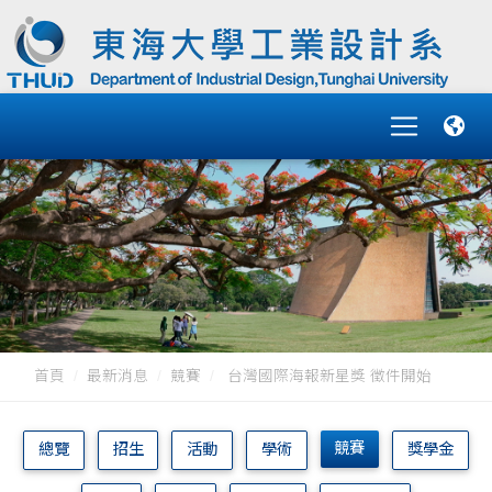
首頁
最新消息
競賽
台灣國際海報新星獎 徵件開始
競賽
總覽
招生
活動
學術
獎學金