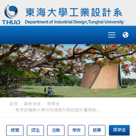
首頁
最新消息
獎學金
教育部補助大專校院精進校務經營計畫獎助....
獎學金
總覽
招生
活動
學術
競賽