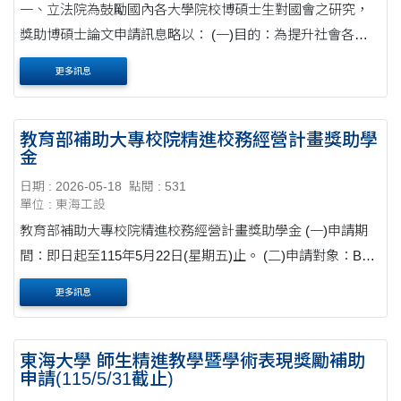
一、立法院為鼓勵國內各大學院校博碩士生對國會之研究，
獎助博碩士論文申請訊息略以： (一)目的：為提升社會各界
了解及重視國會重要性，鼓勵各大學院校博碩士生撰寫有關
更多訊息
我國國會研究之學位論文，辦理此獎勵。 (....
教育部補助大專校院精進校務經營計畫獎助學
金
日期 : 2026-05-18
點閱 : 531
單位 : 東海工設
教育部補助大專校院精進校務經營計畫獎助學金 (一)申請期
間：即日起至115年5月22日(星期五)止。 (二)申請對象：B
類：學生本人或其撫養人因受美國關稅影響而遭遇生活變
更多訊息
故，有具體事實者，並具前一學期學業成....
東海大學 師生精進教學暨學術表現獎勵補助
申請(115/5/31截止)