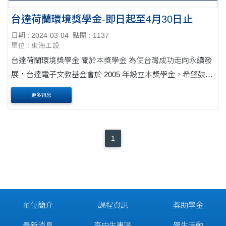
台達荷蘭環境獎學金-即日起至4月30日止
日期 : 2024-03-04
點閱 : 1137
單位 : 東海工設
台達荷蘭環境獎學金 關於本獎學金 為使台灣成功走向永續發
展，台達電子文教基金會於 2005 年設立本獎學金，希望鼓勵
優秀人才赴荷蘭 投入與 環境、永續能源等相關領域，如：教
更多訊息
育、工程、管理、設計、法制與政策....
1
單位簡介
課程資訊
獎助學金
最新消息
高中生專區
學生活動