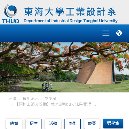
首頁
最新消息
獎學金
【碩博士論文獎勵】教育部轉知立法院受理....
獎學金
總覽
招生
活動
學術
競賽