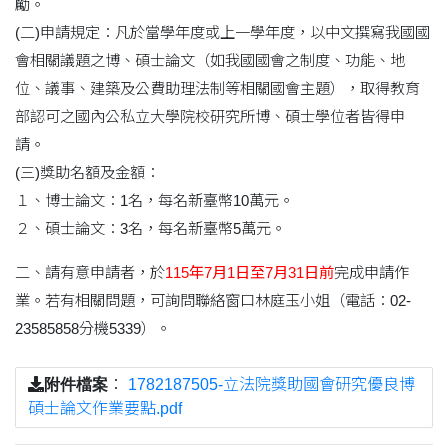
勵。
(二)申請規定：凡於當學年度或上一學年度，以中文撰寫我國國
會相關議題之博、碩士論文（如我國國會之制度、功能、地
位、議事、建築及公費助理法制等相關國會主題），取得教育
部認可之國內公私立大學院校研究所博、碩士學位者皆得申
請。
(三)獎助名額及金額：
１、博士論文：1名，每名新臺幣10萬元。
２、碩士論文：3名，每名新臺幣5萬元。
二、請有意申請者，於
115年7月1日至7月31日前
完成申請作
業。若有相關問題，可詢問聯絡窗口林庭玉小姐（電話：02-
23585858分機5339）。
附件檔案
：
1782187505-立法院獎助國會研究優良博
碩士論文作業要點.pdf